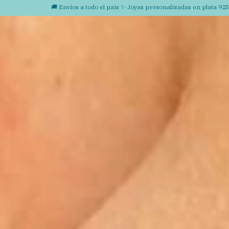
🚚 Envíos a todo el país ✨ Joyas personalizadas en plata 925 